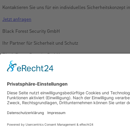
Kontaktieren Sie uns für ein individuelles Sicherheitskonzept in
Jetzt anfragen
Black Forest Security GmbH
Ihr Partner für Sicherheit und Schutz
Black Forest Security GmbH
Kaiser-Joseph-Straße 194
79098 Freiburg
info@black-forest-security.de
0761 3896836
Impressum
Datenschutzerklärung
Veranstaltungsschutz
Objektschutz
Türsteher
Baustellenüberw
Standorte
Kontakt
Über uns
Karriere
© 2026 Black Forest Security GmbH