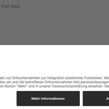
 Ihrer Stadt.
achung
Streifen- und Revierdienst