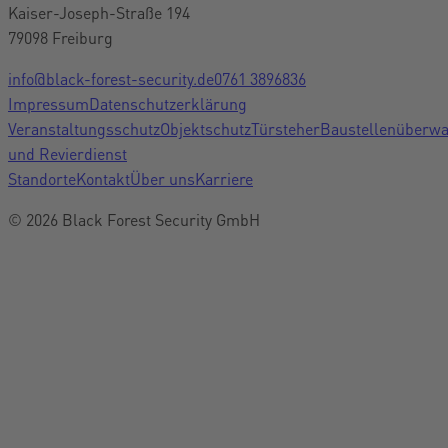
Kaiser-Joseph-Straße 194
79098 Freiburg
info@black-forest-security.de
0761 3896836
Impressum
Datenschutzerklärung
Veranstaltungsschutz
Objektschutz
Türsteher
Baustellenüberw
und Revierdienst
Standorte
Kontakt
Über uns
Karriere
© 2026 Black Forest Security GmbH